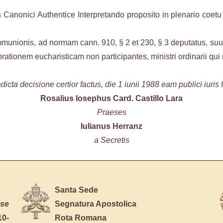
 Canonici Authentice Interpretando proposito in plenario coetu
mmunionis, ad normam cann. 910, § 2 et 230, § 3 deputatus, s
brationem eucharisticam non participantes, ministri ordinarii qu
a decisione certior factus, die 1 iunii 1988 eam publici iuris fie
Rosalius Iosephus Card. Castillo Lara
Praeses
Iulianus Herranz
a Secretis
Santa Sede
se
Segnatura Apostolica
10-
Rota Romana