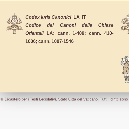
10.08.2026
Perù, il presidente dei vescovi: la visita
momento di grazia e riconciliazione
Codex Iuris Canonici
LA
IT
10.08.2026
Yemen, nuova escalation degli Houthi: se
Codice dei Canoni delle Chiese
nell'attacco a Mokha
Orientali
LA:
cann. 1-409
;
cann. 410-
10.08.2026
Stretta della Germania sui migranti, resp
1006
;
cann. 1007-1546
per quelli arrivati da Italia e Grecia
09.08.2026
Ebola in RD Congo, allarme Unicef: 743 
confermati fra i bambini e 330 decessi
09.08.2026
Il Papa: la guerra genera altra guerra, c
Russia e Ucraina gli attacchi sui civili
© Dicastero per i Testi Legislativi, Stato Città del Vaticano. Tutti i diritti sono 