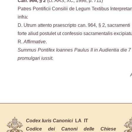
Can. 964, § 2
(cf.
AAS
, XC, 1998, p. 711)
Patres Pontificii Consilii de Legum Textibus Interpret
infra:
D. Utrum attento praescripto can. 964, § 2, sacramenti 
forte aliud postulet ut confessio sacramentalis excipiatu
R.
Affirmative
.
Summus Pontifex Ioannes Paulus II in Audientia die 7 iu
promulgari iussit.
Codex Iuris Canonici
LA
IT
Codice dei Canoni delle Chiese